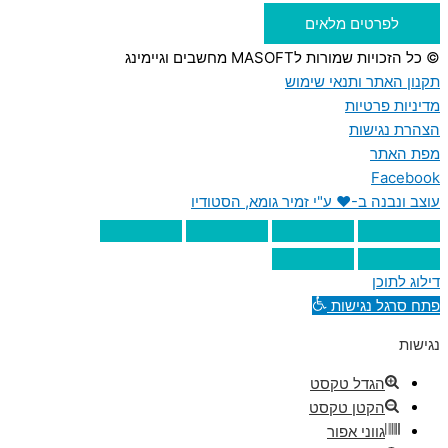
לפרטים מלאים
© כל הזכויות שמורות לMASOFT מחשבים וגיימינג
תקנון האתר ותנאי שימוש
מדיניות פרטיות
הצהרת נגישות
מפת האתר
Facebook
עוצב ונבנה ב-♥︎ ע"י זמיר גומא, הסטודיו
דילוג לתוכן
פתח סרגל נגישות
נגישות
הגדל טקסט
הקטן טקסט
גווני אפור