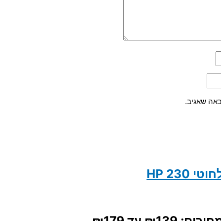
אה שאגיב.
HP 230
 ⁦₪139⁩ עד ⁦₪179⁩