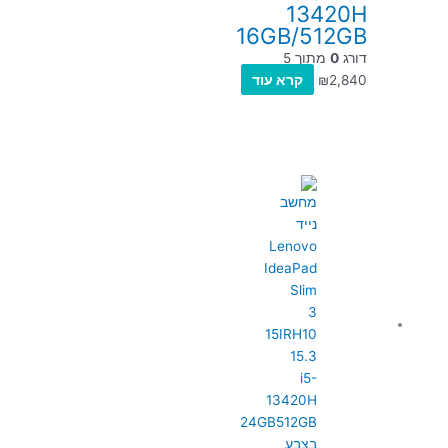
13420H
16GB/512GB
דורג
0
מתוך 5
2,840
₪
קרא עוד