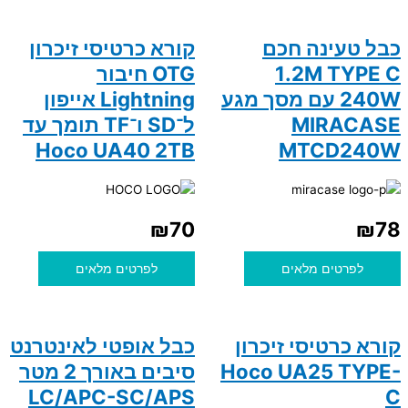
כבל טעינה חכם
קורא כרטיסי זיכרון
1.2M TYPE C
OTG חיבור
240W עם מסך מגע
Lightning אייפון
MIRACASE
ל־SD ו־TF תומך עד
Hoco UA40 2TB
MTCD240W
₪
70
₪
78
לפרטים מלאים
לפרטים מלאים
קורא כרטיסי זיכרון
כבל אופטי לאינטרנט
Hoco UA25 TYPE-
סיבים באורך 2 מטר
LC/APC-SC/APS
C