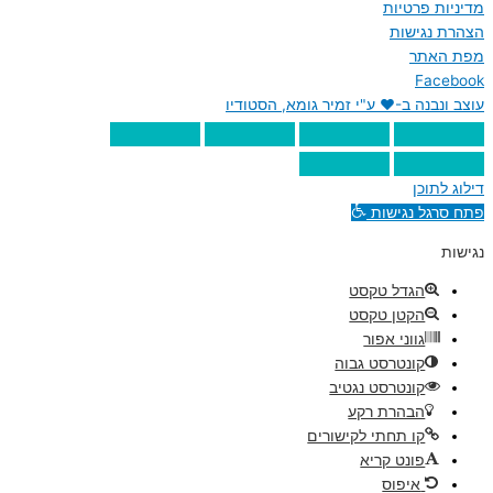
מדיניות פרטיות
הצהרת נגישות
מפת האתר
Facebook
עוצב ונבנה ב-♥︎ ע"י זמיר גומא, הסטודיו
דילוג לתוכן
פתח סרגל נגישות
נגישות
הגדל טקסט
הקטן טקסט
גווני אפור
קונטרסט גבוה
קונטרסט נגטיב
הבהרת רקע
קו תחתי לקישורים
פונט קריא
איפוס