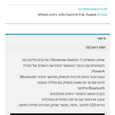
מק"ט
617885030413
קטגוריות
PowerA
,
אביזרים לנינטנדו סוויץ'
,
גיימינג וקונסולות
תיאור
חוות דעת (0)
שחקו במשחקי ה-Nintendo Switch האהובים עליכם כמו
מקצוענים עם הבקר המשופר והמורשה רשמית של חברת
PowerA.
עוצב עבור נוחות מירבית למשחק ממושך וחיבור Bluetooth.
תיהנו עם עד 30 שעות משחק עם סוללה נטענת.
Bluetooth אלחוטי
בקרת תנועה וכפתורי גיימינג מתקדמים
עיצוב ארגונומי עם פריסת כפתורים מסורתית
נוריות LED לחיבור, מיפוי, מספר שחקן ואזהרת סוללה חלשה.