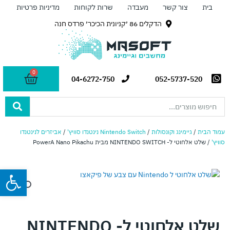
ילוג
בית
צור קשר
מעבדה
שרות לקוחות
מדיניות פרטיות
תוכן
הדקלים 86 ׳קניונית הכיכר׳ פרדס חנה
0
עגלת
04-6272-750
052-5737-520
קניות
Search
...
עמוד הבית
/
גיימינג וקונסולות
/
Nintendo Switch נינטנדו סוויץ'
/
אביזרים לנינטנדו
סוויץ'
/ שלט אלחוטי ל- NINTENDO SWITCH מבית PowerA Nano Pikachu
פתח
שלט אלחוטי ל- NINTENDO