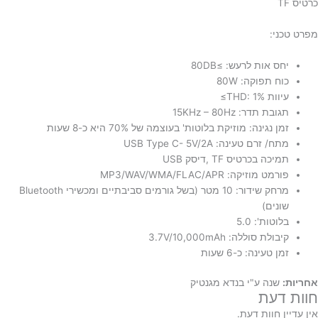
כרטיס TF
מפרט טכני:
יחס אות לרעש: ≥80DB
כוח תפוקה: 80W
עיוות THD: 1%≥
תגובת תדר: 15KHz – 80Hz
זמן נגינה: מוזיקת בלוטות' בעוצמה של 70% היא כ-8 שעות
מתח/ זרם טעינה: USB Type C- 5V/2A
תמיכה בכרטיס TF ,דיסק USB
פורמט מוזיקה: MP3/WAV/WMA/FLAC/APR
מרחק שידור: 10 מטר (בשל גורמים סביבתיים ומכשירי Bluetooth
שונים)
בלוטות': 5.0
קיבולת סוללה: 3.7V/10,000mAh
זמן טעינה: כ-6 שעות
אחריות:
שנה ע"י בנדא מגנטיק
חוות דעת
אין עדיין חוות דעת.