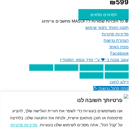
₪
599
לפרטים מלאים
© כל הזכויות שמורות לMASOFT מחשבים וגיימינג
תקנון האתר ותנאי שימוש
מדיניות פרטיות
הצהרת נגישות
מפת האתר
Facebook
עוצב ונבנה ב-♥︎ ע"י זמיר גומא, הסטודיו
דילוג לתוכן
פתח סרגל נגישות
נגישות
פרטיותך חשובה לנו
הגדל טקסט
אנו משתמשים בעוגיות כדי לשפר את חוויית הגלישה שלך, להציע
הקטן טקסט
פרסומות או תוכן מותאם אישית, ולנתח את התנועה שלנו. בלחיצה
גווני אפור
על 'קבל הכל', אתה מסכים לשימוש שלנו בעוגיות.
מדיניות פרטיות
קונטרסט גבוה