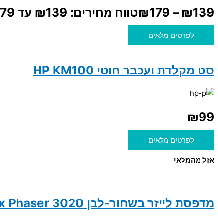
139
₪
–
179
₪
טווח מחירים: ⁦₪139⁩ עד ⁦₪179⁩
לפרטים מלאים
סט מקלדת ועכבר חוטי HP KM100
₪
99
לפרטים מלאים
אזל מהמלאי
מדפסת לייזר בשחור-לבן Xerox Phaser 3020