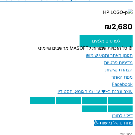
₪
2,680
לפרטים מלאים
© כל הזכויות שמורות לMASOFT מחשבים וגיימינג
תקנון האתר ותנאי שימוש
מדיניות פרטיות
הצהרת נגישות
מפת האתר
Facebook
עוצב ונבנה ב-♥︎ ע"י זמיר גומא, הסטודיו
דילוג לתוכן
פתח סרגל נגישות
נגישות