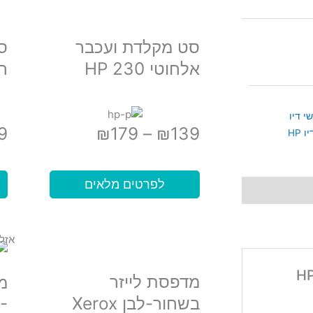
סט מקלדת ועכבר
ס
אלחוטי HP 230
חוט
 דיו
טווח
9
₪
179
–
₪
139
 HP
מחירים:
לפרטים מלאים
עד
אזל
שון לכתוב סקירה “ראש דיו מקורי שחור HP
מדפסת לייזר
בשחור-לבן Xerox
-