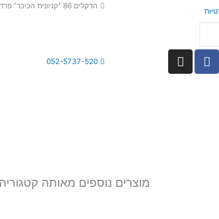
הדקלים 86 ׳קניונית הכיכר׳ פרדס חנה
טיות
I
F
052-5737-520
n
a
s
c
t
e
a
b
g
o
r
o
a
k
m
מוצרים נוספים מאותה קטגוריה