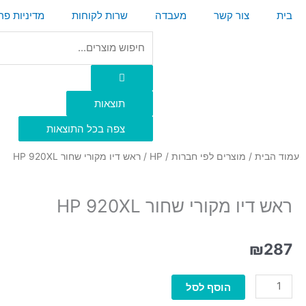
ילוג
בית
צור קשר
מעבדה
שרות לקוחות
מדיניות פר
תוכן
Search
...
תוצאות
צפה בכל התוצאות
עמוד הבית
/
מוצרים לפי חברות
/
HP
/ ראש דיו מקורי שחור HP 920XL
ראש דיו מקורי שחור HP 920XL
₪
287
כמות
הוסף לסל
של