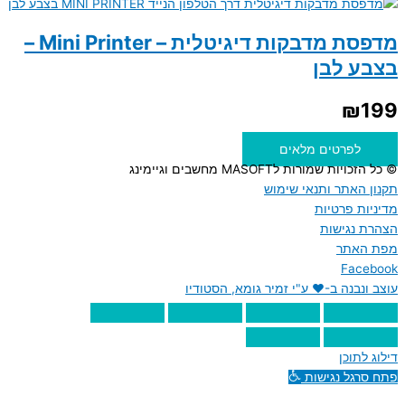
מדפסת מדבקות דיגיטלית – Mini Printer –
בצבע לבן
₪
199
לפרטים מלאים
© כל הזכויות שמורות לMASOFT מחשבים וגיימינג
תקנון האתר ותנאי שימוש
מדיניות פרטיות
הצהרת נגישות
מפת האתר
Facebook
עוצב ונבנה ב-♥︎ ע"י זמיר גומא, הסטודיו
דילוג לתוכן
פתח סרגל נגישות