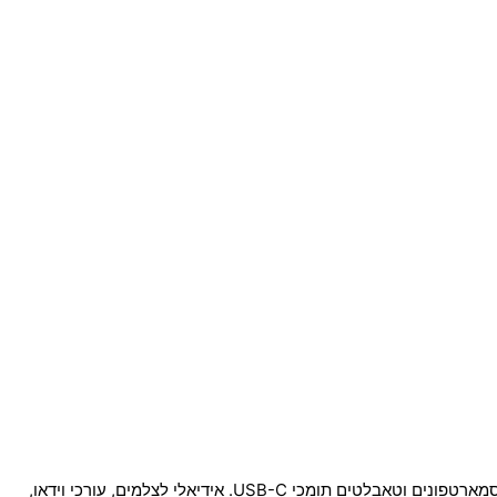
קורא הכרטיסים Hoco UA25 מאפשר גישה מהירה ונוחה לקבצים מכרטיסי זיכרון SD ו־TF בממשק Type-C, ומתאים במיוחד למחשבים ניידים, סמארטפונים וטאבלטים תומכי USB-C. אידיאלי לצלמים, עורכי וידאו,