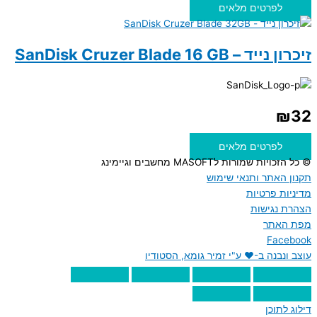
לפרטים מלאים
זיכרון נייד – SanDisk Cruzer Blade 16 GB
₪
32
לפרטים מלאים
© כל הזכויות שמורות לMASOFT מחשבים וגיימינג
תקנון האתר ותנאי שימוש
מדיניות פרטיות
הצהרת נגישות
מפת האתר
Facebook
עוצב ונבנה ב-♥︎ ע"י זמיר גומא, הסטודיו
דילוג לתוכן