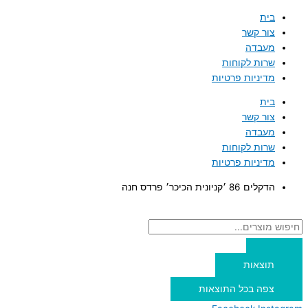
טווח
טווח
דילוג
Search
Search
בית
...
...
לתוכן
מחירים:
מחירים:
צור קשר
מעבדה
שרות לקוחות
עד
עד
מדיניות פרטיות
בית
צור קשר
מעבדה
שרות לקוחות
מדיניות פרטיות
הדקלים 86 ׳קניונית הכיכר׳ פרדס חנה
תוצאות
צפה בכל התוצאות