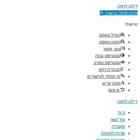
דילוג לתוכן
פתח סרגל נגישות
נגישות
הגדל טקסט
הקטן טקסט
גווני אפור
קונטרסט גבוה
קונטרסט נגטיב
הבהרת רקע
קו תחתי לקישורים
פונט קריא
איפוס
דילוג לתוכן
בית
צור קשר
מעבדה
שרות לקוחות
מדיניות פרטיות