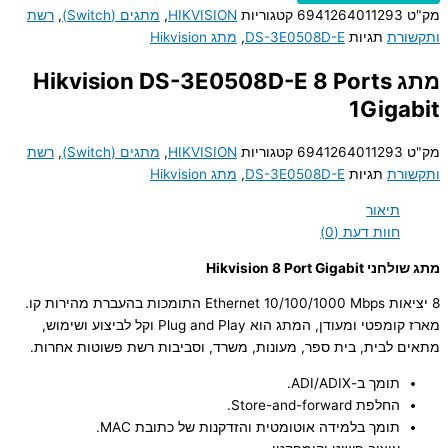
מק"ט
6941264011293
קטגוריות
HIKVISION
,
מתגים (Switch)
,
רשת
ותקשורת
תגיות
DS-3E0508D-E
,
מתג Hikvision
מתג Hikvision DS-3E0508D-E 8 Ports
1Gigabit
מק"ט
6941264011293
קטגוריות
HIKVISION
,
מתגים (Switch)
,
רשת
ותקשורת
תגיות
DS-3E0508D-E
,
מתג Hikvision
תיאור
חוות דעת (0)
מתג שולחני Hikvision 8 Port Gigabit
8 יציאות Ethernet 10/100/1000 Mbps התומכות בהעברת מהירות קו.
מארז קומפטי ומעודן, המתג הוא Plug and Play וקל לביצוע ושימוש,
מתאים לבית, בית ספר, מעונות, משרד, וסביבות רשת פשוטות אחרות.
תומך ב-ADI/ADIX.
החלפת Store-and-forward.
תומך בלמידה אוטומטית והזדקנות של כתובת MAC.