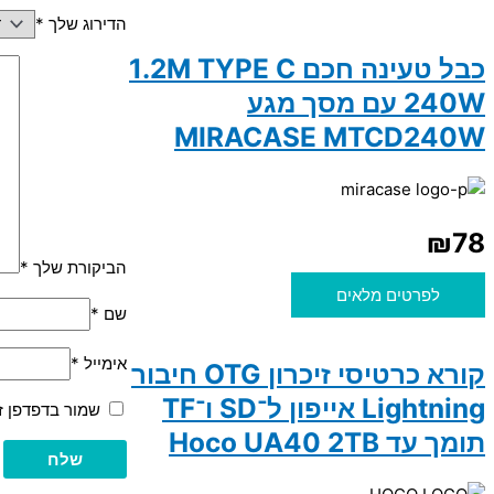
הדירוג שלך
*
כבל טעינה חכם 1.2M TYPE C
240W עם מסך מגע
MIRACASE MTCD240W
₪
78
הביקורת שלך
*
לפרטים מלאים
שם
*
אימייל
*
קורא כרטיסי זיכרון OTG חיבור
Lightning אייפון ל־SD ו־TF
שמור בדפדפן ז
תומך עד Hoco UA40 2TB