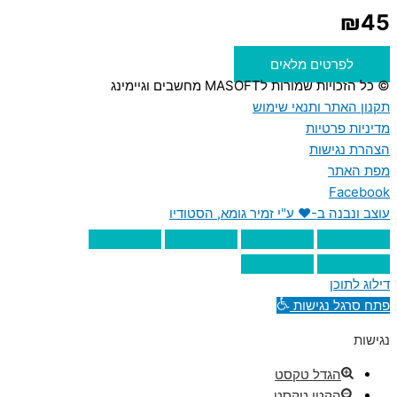
₪
45
לפרטים מלאים
© כל הזכויות שמורות לMASOFT מחשבים וגיימינג
תקנון האתר ותנאי שימוש
מדיניות פרטיות
הצהרת נגישות
מפת האתר
Facebook
עוצב ונבנה ב-♥︎ ע"י זמיר גומא, הסטודיו
דילוג לתוכן
פתח סרגל נגישות
נגישות
הגדל טקסט
הקטן טקסט