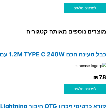
לפרטים מלאים
מוצרים נוספים מאותה קטגוריה
כבל טעינה חכם 1.2M TYPE C 240W עם מסך מגע MIRACASE MTCD240W
₪
78
לפרטים מלאים
קורא כרטיסי זיכרון OTG חיבור Lightning אייפון ל־SD ו־TF תומך עד Hoco UA40 2TB