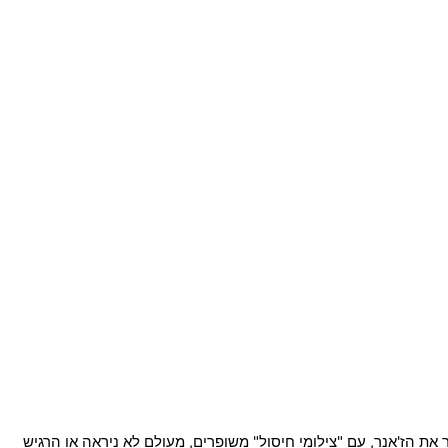
בורן נלחם כדי לחשוף את פרוייקט קראקן בצרפת של שנת 1944. משחק הצלפים שהגדיר את הז'אנר, עם "צילומי חיסול" משופרים, מעולם לא ניראה או הרגיש