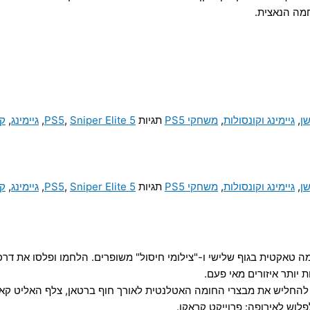
מה הנאצית.
,
גיימינג וקונסולות
,
משחקי PS5
תגיות
Sniper Elite 5
,
PS5
,
גיימינג
,
קו
,
גיימינג וקונסולות
,
משחקי PS5
תגיות
Sniper Elite 5
,
PS5
,
גיימינג
,
קו
ה לה, לחימה טאקטית בגוף שלישי ו-"צילומי חיסול" משופרים. הלחמו ופלסו א
יותר איזורים מאי פעם.
 המיועד להחליש את מבצרי החומה האטלנטית לאורך חוף ברטאן, צלף האליט
לוש לאירופה: פרוייקט קראקן.