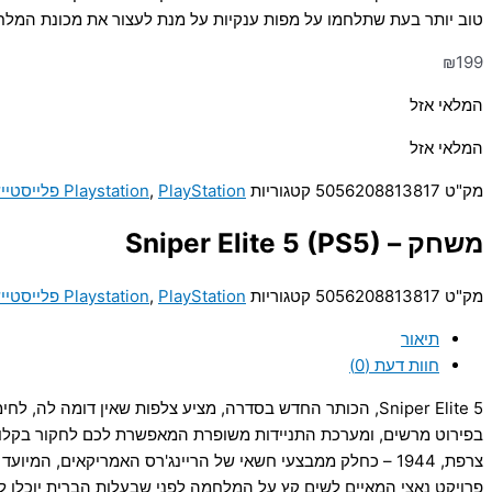
טוב יותר בעת שתלחמו על מפות ענקיות על מנת לעצור את מכונת המלח
₪
199
המלאי אזל
המלאי אזל
מק"ט
5056208813817
קטגוריות
PlayStation פלייסטיישן
,
Playstation
משחק – Sniper Elite 5 (PS5)
מק"ט
5056208813817
קטגוריות
PlayStation פלייסטיישן
,
Playstation
תיאור
חוות דעת (0)
Sniper Elite 5, הכותר החדש בסדרה, מציע צלפות שאין דומ
בפירוט מרשים, ומערכת התניידות משופרת המאפשרת לכם לחקור בקלות 
צרפת, 1944 – כחלק ממבצעי חשאי של הריינג'רס האמריקאים,
פרויקט נאצי המאיים לשים קץ על המלחמה לפני שבעלות הברית יוכלו לפ