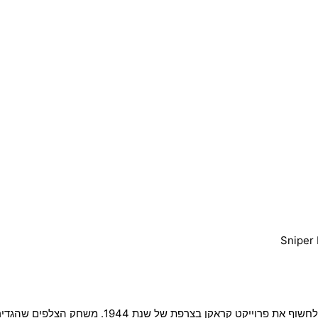
סדרת Sniper Elite העטורת פרסים חוזרת כשקארל פייר