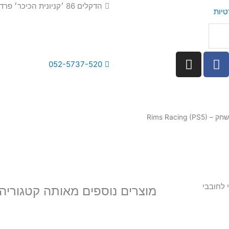
הדקלים 86 ׳קניונית הכיכר׳ פרדס חנה
טיות
I
F
052-5737-520
n
a
s
c
t
e
a
b
Rims Racing (PS)
g
o
r
o
a
k
m
 לחובבי
מוצרים נוספים מאותה קטגוריה