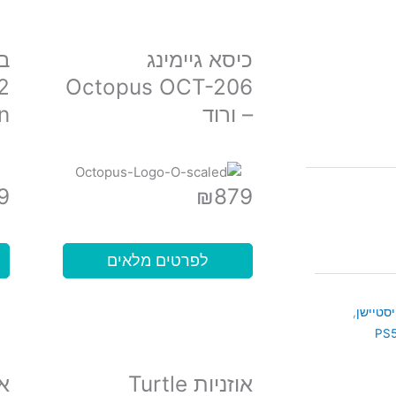
כיסא גיימינג
ב
2
Octopus OCT-206
– ורוד
n
9
₪
879
לפרטים מלאים
,
אוזניות Turtle
או