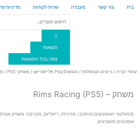
ילוג
בית
צור קשר
מעבדה
שרות לקוחות
מדיניות פר
תוכן
Search
...
תוצאות
צפה בכל התוצאות
עמוד הבית
/
גיימינג וקונסולות
/
PlayStation פלייסטיישן
/
משחקי PS5
/ משחק – 5
משחק – Rims Racing (PS5)
סימולטור האופנועים מהפכני, מהירות, ריאליזם, מכניקה: משחק אמיתי
אופנועים מושבעים.