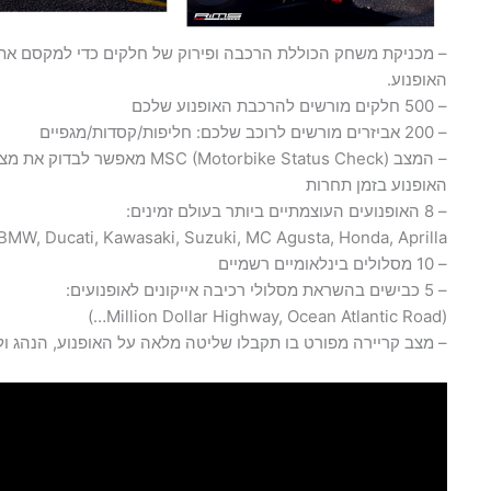
– מכניקת משחק הכוללת הרכבה ופירוק של חלקים כדי למקסם את 
האופנוע.
– 500 חלקים מורשים להרכבת האופנוע שלכם
– 200 אביזרים מורשים לרוכב שלכם: חליפות/קסדות/מגפיים
– המצב MSC (Motorbike Status Check) מאפשר לבד
האופנוע בזמן תחרות
– 8 האופנועים העוצמתיים ביותר בעולם זמינים:
BMW, Ducati, Kawasaki, Suzuki, MC Agusta, Honda, Aprilla
– 10 מסלולים בינלאומיים רשמיים
– 5 כבישים בהשראת מסלולי רכיבה אייקונים לאופנועים:
(Million Dollar Highway, Ocean Atlantic Road…)
– מצב קריירה מפורט בו תקבלו שליטה מלאה על האופנוע, הנהג ול