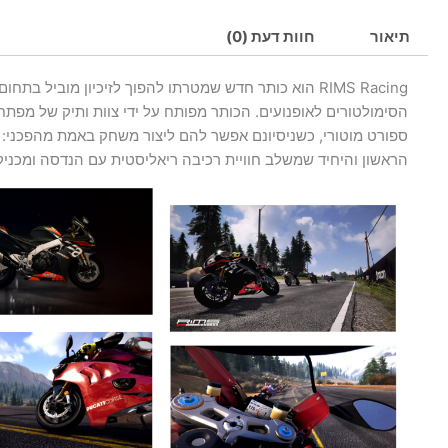
תיאור
חוות דעת (0)
RIMS Racing הוא כותר חדש שמטרתו להפוך לזיכיון מוביל בתחום
הסימולטורים לאופנועים. הכותר מפותח על ידי צוות ותיק של מפתח
ספורט מוטורי, כשניסיונם אפשר להם ליצור משחק באמת מהפכני: 
הראשון והיחיד שמשלב חוויית רכיבה ריאליסטית עם הנדסה ומכניק