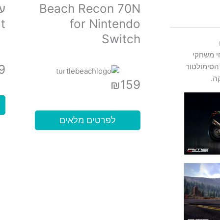
Beach Recon 70N
it
for Nintendo
Switch
י משחקי
הסימולטור
9
ה.
₪
159
לפרטים מלאים