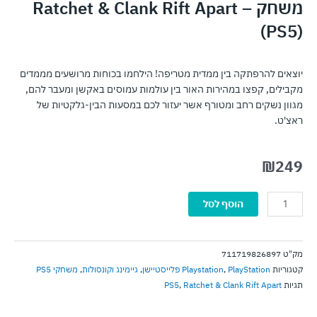
משחק – Ratchet & Clank Rift Apart
(PS5)
יוצאים להרפתקה בין ממדית מטריפה! הילחמו בכוחות מרושעים מממדים
מקבילים, קפצו במהירות האור בין עולמות עמוסים באקשן ומעבר להם,
מגוון נשקים רחב ומטורף אשר יעזור לכם במסעות הבין-גלקטיות של
ראצ'ט.
₪
249
כמות
הוסף לסל
של
משחק
-
מק"ט
711719826897
Ratchet
קטגוריות
PlayStation פלייסטיישן
,
Playstation
,
גיימינג וקונסולות
,
משחקי PS5
&
תגיות
Ratchet & Clank Rift Apart
,
PS5
Clank
Rift