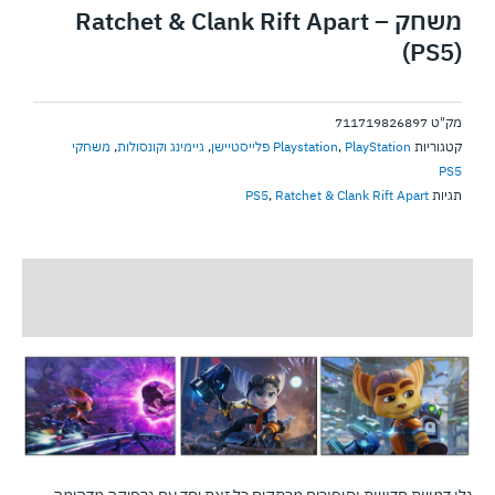
Apart
משחק – Ratchet & Clank Rift Apart
(PS5)
(PS5)
מק"ט
711719826897
קטגוריות
PlayStation פלייסטיישן
,
Playstation
,
גיימינג וקונסולות
,
משחקי
PS5
תגיות
Ratchet & Clank Rift Apart
,
PS5
תיאור
חוות דעת (0)
גלו דמויות חדשות וסיפורים מרתקים כל זאת יחד עם גרפיקה מדהימה