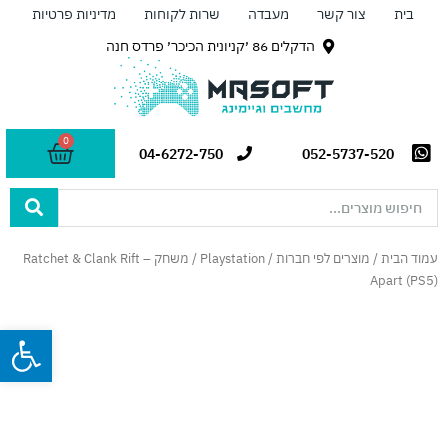
ילוג
בית
צור קשר
מעבדה
שרות לקוחות
מדיניות פרטיות
תוכן
הדקלים 86 ׳קניונית הכיכר׳ פרדס חנה
0
עגלת
04-6272-750
052-5737-520
קניות
Search
...
עמוד הבית
/
מוצרים לפי חברות
/
Playstation
/ משחק – Ratchet & Clank Rift
Apart (PS5)
פתח