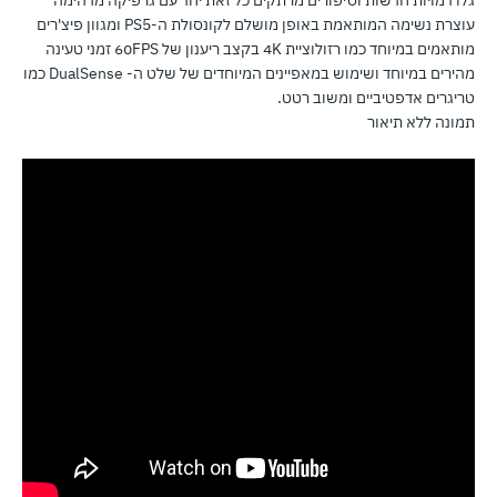
עוצרת נשימה המותאמת באופן מושלם לקונסולת ה-PS5 ומגוון פיצ'רים
מותאמים במיוחד כמו רזולוציית 4K בקצב ריענון של 60FPS זמני טעינה
מהירים במיוחד ושימוש במאפיינים המיוחדים של שלט ה- DualSense כמו
טריגרים אדפטיביים ומשוב רטט.
תמונה ללא תיאור