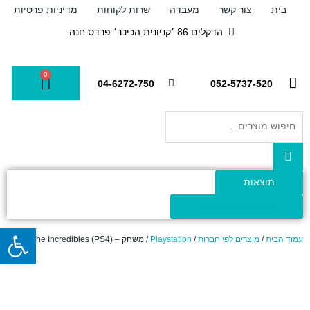
ילוג
בית
צור קשר
מעבדה
שרות לקוחות
מדיניות פרטיות
תוכן
הדקלים 86 ׳קניונית הכיכר׳ פרדס חנה
0
עגלת
04-6272-750
052-5737-520
קניות
Search
...
תוצאות
צפה בכל התוצאות
פתח
עמוד הבית
/
מוצרים לפי חברות
/
Playstation
/ משחק – Lego The Incredibles (PS4)