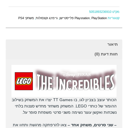
מק"ט
5051893236910
קטגוריות
PlayStation פלייסטיישן
,
Playstation
,
גיימינג וקונסולות
,
משחקי PS4
תיאור
חוות דעת (0)
הכותר עוצב בצביון לגו, בו TT Games יצרו את המשחק בשילוב
ההומור של כותרי LEGO. המשחק משחזר מחדש סצנות בלתי
נשכחות ואקשן עוצר נשימה משני סרטי משפחת סופר על.
– שני סרטים, משחק אחד –
צאו להרפתקה מרגשת ותחוו את