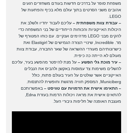
משפחת סופר על בדרכים חדשות בעודם משחזרים רגעים
אהובים משני הסרטים בתוך עולם מלא בכיף והפתעות של
LEGO.
– עבודת צוות משפחתית –
עליכם לעבוד יחדיו ולשלב את
היכולות האייקוניות והכוחות הייחודיים של בני המשפחה כדי
להקים מבני LEGO מדהימים וענקיים. עם כוחו המטורף של
מר. Incredible, שינויי הצורה הגמישים של Elastigirl ואת
כישרונותיהם מעוררי ההשראה של שאר החבורה, עבודת צוות
מעולם לא הייתה כה כיפית.
– עיר מוכת גלי הפשע –
על מנת להיפטר מהפשע בעיר, עליכם
להשלים משימות צד עמוסות באקשן ולהביס את הנבלים
האייקוניים אשר שולטים על העיר בעולם פתוח, כולל
Municiberg, המספק חוויה מרגשת וחופשית להתנסות.
– התאימו אישית את הדמויות עם טוויסט –
באפשרותכם
להתאים אישית את מראה ויכולות הדמות בעזרת Edna,
מעצבת האופנה של חליפות גיבורי העל.