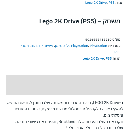
תגיות
PS5
,
Lego 2K Drive
משחק – Lego 2K Drive (PS5)
מק"ט
5026555435260
קטגוריות
PlayStation פלייסטיישן
,
Playstation
,
גיימינג וקונסולות
,
משחקי
PS5
תגיות
PS5
,
Lego 2K Drive
תיאור
חוות דעת (0)
ב-LEGO 2K Drive, הרכב המדהים והמשתנה שלכם נותן לכם את החופש
להאיץ בצורה חלקה על פני מסלולי מרוצים מרתקים, שטחים פתוחים
ומסלולי מים.
חקרו את העולם העצום של Bricklandia, והפגינו את כישורי הנהיגה
שלכם, ובנו כלי רכב חלק אחרי חלק!