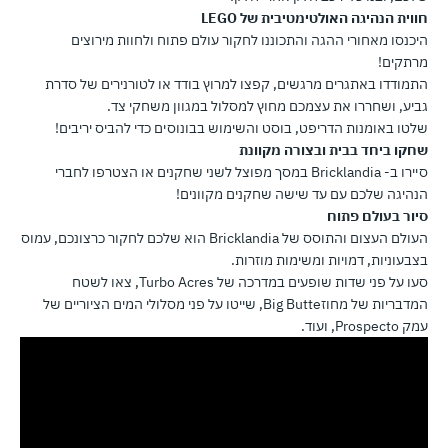
חווית הנהיגה האולטימטיבית של LEGO
היכנסו מאחורי ההגה והתכוננו לחקור עולם פתוח ולחוות מירוצים
מרתקים!
התמודדו באתגרים מרגשים, קפצו למרוץ בודד או לטורנירים של סדרת
גביע, ושחררו את עצמכם מחוץ למסלול במגוון משחקי צד.
שלטו באומנות הדריפט, בוסט והשימוש בבונוסים כדי להביס יריבים!
שחקו ביחד בבית ובצורה מקוונת
סיירו ב- Bricklandia במסך מפוצל לשני שחקנים או הצטרפו לחברי
הנהיגה שלכם עם עד שישה שחקנים מקוונים!
סיור בעולם פתוח
העולם העצום והתוסס של Bricklandia הוא שלכם לחקור כרצונכם, עמוס
בצבעוניות, דמויות ומשימות מוזרות.
סעו על פני שדות שופעים במדרכה של Turbo Acres, צאו לשטח
המדבריות של מחוזBig Butte, שייטו על פני מסלולי המים הציוריים של
עמק Prospecto, ועוד.