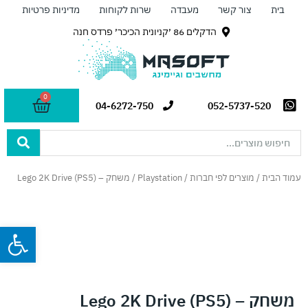
ילוג
בית
צור קשר
מעבדה
שרות לקוחות
מדיניות פרטיות
תוכן
הדקלים 86 ׳קניונית הכיכר׳ פרדס חנה
0
עגלת
04-6272-750
052-5737-520
קניות
Search
...
עמוד הבית
/
מוצרים לפי חברות
/
Playstation
/ משחק – Lego 2K Drive (PS5)
פתח
משחק – Lego 2K Drive (PS5)