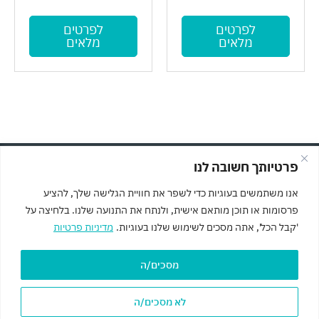
לפרטים
לפרטים
מלאים
מלאים
פרטיותך חשובה לנו
© כל הזכויות שמורות לMASOFT מחשבים וגיימינג
תקנון האתר ותנאי שימוש
אנו משתמשים בעוגיות כדי לשפר את חוויית הגלישה שלך, להציע
מדיניות פרטיות
פרסומות או תוכן מותאם אישית, ולנתח את התנועה שלנו. בלחיצה על
'קבל הכל', אתה מסכים לשימוש שלנו בעוגיות.
מדיניות פרטיות
הצהרת נגישות
מפת האתר
מסכים/ה
F
a
c
לא מסכים/ה
e
עוצב ונבנה ב-♥︎ ע"י זמיר גומא, הסטודיו
b