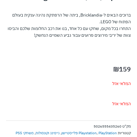
ברוכים הבאים ל-Bricklandia, ביתה של הרפתקת נהיגה ענקית בעולם
הפתוח של LEGO.
התחרו בכל מקום, שחקו עם כל אחד, בנו את רכב החלומות שלכם והביסו
צוות של יריבי מירוצים פרועים עבור גביע השמיים הנחשק!
₪
159
המלאי אזל
המלאי אזל
מק"ט
5026555435260
קטגוריות
PlayStation פלייסטיישן
,
Playstation
,
גיימינג וקונסולות
,
משחקי PS5