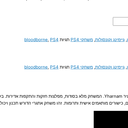
,
גיימינג וקונסולות
,
משחקי PS4
תגיות
PS4
,
bloodborne
,
גיימינג וקונסולות
,
משחקי PS4
תגיות
PS4
,
bloodborne
Bloodborne הוא משחק פעולה והרפתקאות בסגנון אימה, המתרחש בעיר Yharnam. המשחק מלא בסו
כישורים מותאמים אישית ותרומות. זהו משחק אתגרי הדורש תכנון ויכולות 