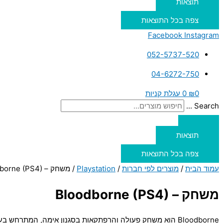
תוצאות
צפה בכל התוצאות
Facebook
Instagram
052-5737-520
04-6272-750
0
₪
0
עגלת קניות
Search ...
תוצאות
צפה בכל התוצאות
עמוד הבית
/
מוצרים לפי חברות
/
Playstation
/ משחק – Bloodborne (PS4)
משחק – Bloodborne (PS4)
Bloodborne הוא משחק פעולה והרפתקאות בסגנון אימה, המתרחש בעיר Yharnam. המשחק מלא בסודות, מפלצות חזקות והתקפות אדירות. בעזרת גרפיקה מדהימה ואווירה פנטזית.