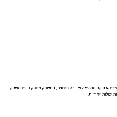
דות, מפלצות חזקות והתקפות אדירות. בעזרת גרפיקה מדהימה ואווירה פנטזית, המשחק מספק חווית משחק
יכולות ייחודיות.