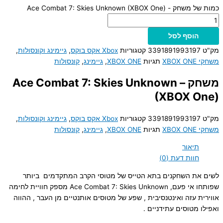
כמות של משחק - Ace Combat 7: Skies Unknown (XBOX One)
הוסף לסל
מק"ט
3391891993197
קטגוריות
Xbox אקס בוקס
,
גיימינג וקונסולות
,
משחקי XBOX ONE
תגיות
XBOX ONE
,
גיימינג
,
קונסולות
משחק – Ace Combat 7: Skies Unknown
(XBOX One)
מק"ט
3391891993197
קטגוריות
Xbox אקס בוקס
,
גיימינג וקונסולות
,
משחקי XBOX ONE
תגיות
XBOX ONE
,
גיימינג
,
קונסולות
תיאור
חוות דעת (0)
לשים את השחקנים בתא הטייס של מטוסי הקרב המתקדמים ביותר
שפותחו אי פעם, Ace Combat 7: Skies Unknown מספק חוויית לחימה
אווירית עזה ואינטנסיבית , שפע של מטוסים אותנטיים מן העבר , ההווה
ואפילו מטוסים עתידניים .