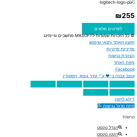
₪
255
לפרטים מלאים
© כל הזכויות שמורות לMASOFT מחשבים וגיימינג
תקנון האתר ותנאי שימוש
מדיניות פרטיות
הצהרת נגישות
מפת האתר
Facebook
עוצב ונבנה ב-♥︎ ע"י זמיר גומא, הסטודיו
דילוג לתוכן
פתח סרגל נגישות
נגישות
הגדל טקסט
הקטן טקסט