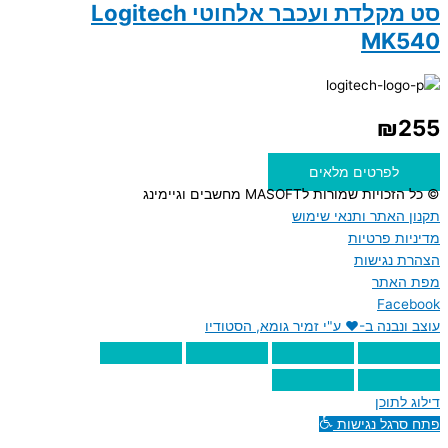
סט מקלדת ועכבר אלחוטי Logitech
MK540
₪
255
לפרטים מלאים
© כל הזכויות שמורות לMASOFT מחשבים וגיימינג
תקנון האתר ותנאי שימוש
מדיניות פרטיות
הצהרת נגישות
מפת האתר
Facebook
עוצב ונבנה ב-♥︎ ע"י זמיר גומא, הסטודיו
דילוג לתוכן
פתח סרגל נגישות