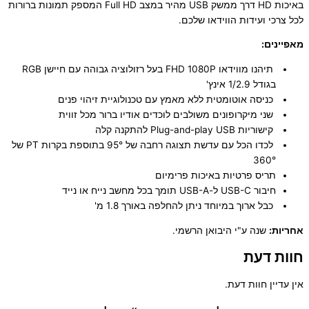
באיכות HD דרך ממשק USB מהיר במצב Full HD המספק תמונות ברורות
לכל צרכי ועידות הווידאו שלכם.
מאפיינים:
תיהנו מווידאו FHD 1080P בעל רזולוציה גבוהה עם חיישן RGB
בגודל 1/2.9 אינץ'
כניסה אוטומטית ללא מאמץ עם טכנולוגיית זיהוי פנים
שני מיקרופונים משולבים לוכדים אודיו ברור מכל זווית
קישוריות Plug-and-play USB להתקנה קלה
לכדו הכל עם עדשת תצוגה רחבה של 95° בתוספת בקרות PT של
360°
תריס פרטיות באיכות פרימיום
חיבור USB-C ל-USB-A תומך בכל מחשב נייח או נייד
כבל ארוך במיוחד ניתן להחלפה באורך 1.8 מ'
אחריות:
שנה ע"י היבואן הרשמי.
חוות דעת
אין עדיין חוות דעת.