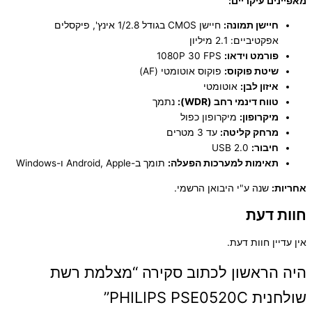
מאפיינים עיקריים:
חיישן תמונה:
חיישן CMOS בגודל 1/2.8 אינץ', פיקסלים
אפקטיביים: 2.1 מיליון
פורמט וידאו:
1080P 30 FPS
שיטת פוקוס:
פוקוס אוטומטי (AF)
איזון לבן:
אוטומטי
טווח דינמי רחב (WDR):
נתמך
מיקרופון:
מיקרופון כפול
מרחק קליטה:
עד 3 מטרים
חיבור:
USB 2.0
תאימות למערכות הפעלה:
תומך ב-Android, Apple ו-Windows
אחריות:
שנה ע"י היבואן הרשמי.
חוות דעת
אין עדיין חוות דעת.
היה הראשון לכתוב סקירה “מצלמת רשת
שולחנית PHILIPS PSE0520C”