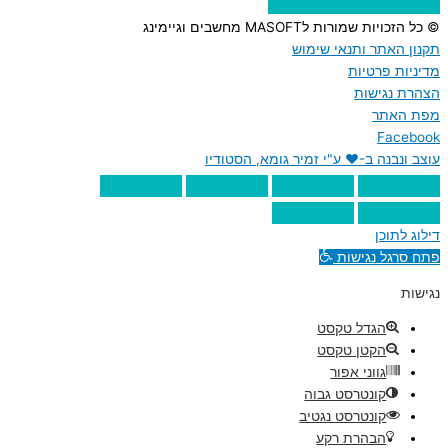
© כל הזכויות שמורות לMASOFT מחשבים וגיימינג
תקנון האתר ותנאי שימוש
מדיניות פרטיות
הצהרת נגישות
מפת האתר
Facebook
עוצב ונבנה ב-♥︎ ע"י זמיר גומא, הסטודיו
דילוג לתוכן
פתח סרגל נגישות
נגישות
הגדל טקסט
הקטן טקסט
גווני אפור
קונטרסט גבוה
קונטרסט נגטיב
הבהרת רקע