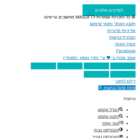
לפרטים מלאים
© כל הזכויות שמורות לMASOFT מחשבים וגיימינג
תקנון האתר ותנאי שימוש
מדיניות פרטיות
הצהרת נגישות
מפת האתר
Facebook
עוצב ונבנה ב-♥︎ ע"י זמיר גומא, הסטודיו
דילוג לתוכן
פתח סרגל נגישות
נגישות
הגדל טקסט
הקטן טקסט
גווני אפור
קונטרסט גבוה
קונטרסט נגטיב