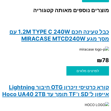
מוצרים נוספים מאותה קטגוריה
כבל טעינה חכם 1.2M TYPE C 240W עם
מסך מגע MIRACASE MTCD240W
₪
78
לפרטים מלאים
קורא כרטיסי זיכרון OTG חיבור Lightning
אייפון ל־SD ו־TF תומך עד Hoco UA40 2TB