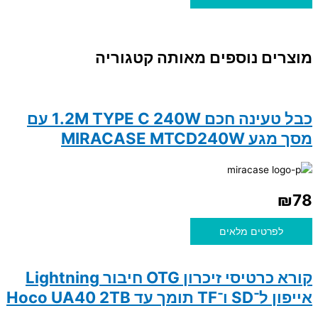
מוצרים נוספים מאותה קטגוריה
כבל טעינה חכם 1.2M TYPE C 240W עם
מסך מגע MIRACASE MTCD240W
₪
78
לפרטים מלאים
קורא כרטיסי זיכרון OTG חיבור Lightning
אייפון ל־SD ו־TF תומך עד Hoco UA40 2TB