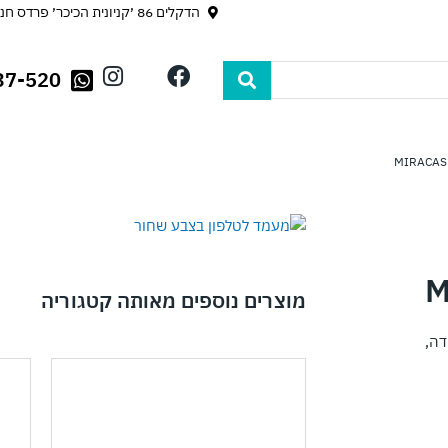
הדקלים 86 ׳קניונית הכיכר׳ פרדס חנה
I
F
37-520
n
a
s
c
t
e
a
b
g
o
r
o
a
k
m
מוצרים נוספים מאותה קטגוריה
דה,