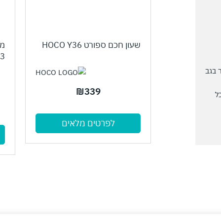
שעון חכם ספורט HOCO Y36
3
 בגב
₪
339
שתוכל
לפרטים מלאים