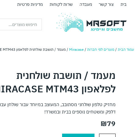
ילוג
בית
צור קשר
מעבדה
שרות לקוחות
מדיניות פרטיות
תוכן
Search
...
עמוד הבית
/
מוצרים לפי חברות
/
Miracase
/ מעמד / תושבת שולחנית לפלאפון MIRACASE MTM43
מעמד / תושבת שולחנית
לפלאפון MIRACASE MTM43
מחזיק טלפון שולחני מסתובב, המעוצב במיוחד עבור שולחן עבו
דלפק ומשטחים נוספים בבית ובמשרד!
₪
79
כמות