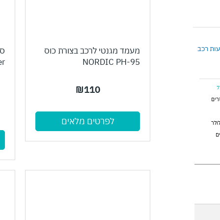
עות רכב
מעמד מגנטי לרכב בצורת כוס
er
NORDIC PH-95
₪
110
רים
לפרטים מלאים
ולר
ם