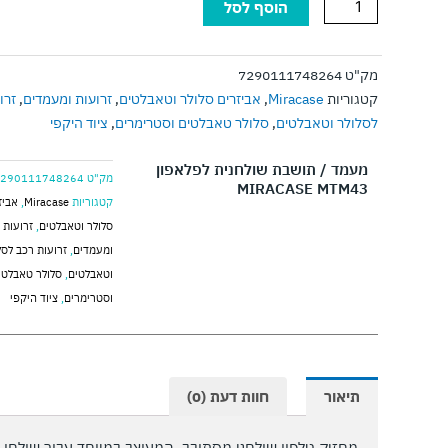
הוסף לסל
של
מעמד
/
מק"ט
7290111748264
תושבת
קטגוריות
Miracase
,
אביזרים סלולר וטאבלטים
,
זרועות ומעמדים
,
זרו
שולחנית
לסלולר וטאבלטים
,
סלולר טאבלטים וסטרימרים
,
ציוד היקפי
לפלאפון
MIRACASE
מעמד / תושבת שולחנית לפלאפון
מק"ט
7290111748264
MIRACASE MTM43
MTM43
קטגוריות
Miracase
,
אביז
סלולר וטאבלטים
,
זרועות
ומעמדים
,
זרועות רכב לסל
וטאבלטים
,
סלולר טאבלטי
וסטרימרים
,
ציוד היקפי
תיאור
חוות דעת (0)
מחזיק טלפון שולחני מסתובב, המעוצב במיוחד עבור שולחן