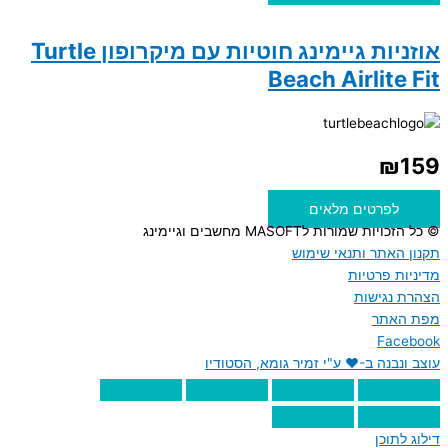
אוזניות גיימינג חוטיות עם מיקרופון Turtle
Beach Airlite Fit
₪
159
לפרטים מלאים
© כל הזכויות שמורות לMASOFT מחשבים וגיימינג
תקנון האתר ותנאי שימוש
מדיניות פרטיות
הצהרת נגישות
מפת האתר
Facebook
עוצב ונבנה ב-♥︎ ע"י זמיר גומא, הסטודיו
דילוג לתוכן