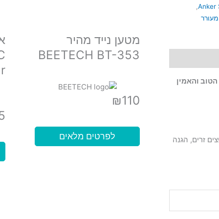
,
Anker
מעורר
מטען נייד מהיר
C
BEETECH BT-353
r
הטוב והאמין
₪
110
5
לפרטים מלאים
ל Anker כוללת זיהוי חפצים זרים, הגנה