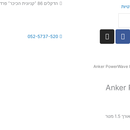
הדקלים 86 ׳קניונית הכיכר׳ פרדס חנה
טיות
I
F
052-5737-520
n
a
s
c
t
e
a
b
g
o
r
o
a
k
Anker Po
m