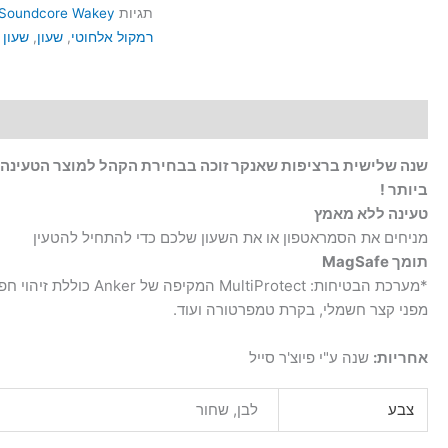
תגיות
 Soundcore Wakey
רמקול אלחוטי
,
שעון
,
שעון 
תיאור
מידע נוסף
חוות דעת (0)
שנה שלישית ברציפות שאנקר זוכה בבחירת הקהל למוצר הטעינה 
ביותר !
טעינה ללא מאמץ
מניחים את הסמראטפון או את השעון שלכם כדי להתחיל להטעין​
תומך MagSafe​
*מערכת הבטיחות: MultiProtect המקיפה ש
מפני קצר חשמלי, בקרת טמפרטורה ועוד.​
אחריות:
שנה ע"י פיוצ'ר סייל
צבע
לבן, שחור