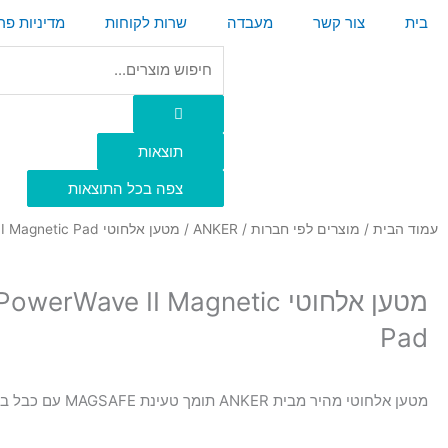
ילוג
בית
צור קשר
מעבדה
שרות לקוחות
מדיניות פר
תוכן
Search
...
תוצאות
צפה בכל התוצאות
עמוד הבית
/
מוצרים לפי חברות
/
ANKER
/ מטען אלחוטי Anker PowerWave II Magnetic Pad
מטען אלחוטי werWave II Magnetic
Pad
מטען אלחוטי מהיר מבית ANKER תומך טעינת MAGSAFE עם כבל באורך 1.5 מטר