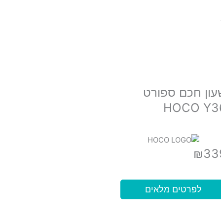
עון חכם ספורט
HOCO Y3
₪
33
לפרטים מלאים