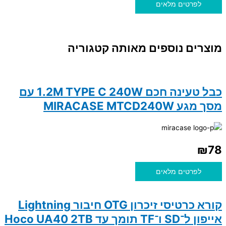
לפרטים מלאים
מוצרים נוספים מאותה קטגוריה
כבל טעינה חכם 1.2M TYPE C 240W עם
מסך מגע MIRACASE MTCD240W
₪
78
לפרטים מלאים
קורא כרטיסי זיכרון OTG חיבור Lightning
אייפון ל־SD ו־TF תומך עד Hoco UA40 2TB