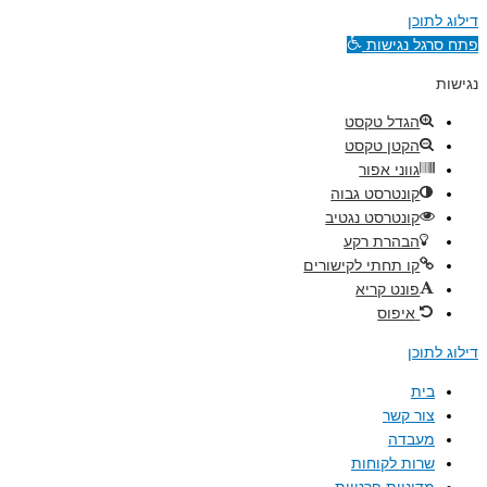
דילוג לתוכן
פתח סרגל נגישות
נגישות
הגדל טקסט
הקטן טקסט
גווני אפור
קונטרסט גבוה
קונטרסט נגטיב
הבהרת רקע
קו תחתי לקישורים
פונט קריא
איפוס
דילוג לתוכן
בית
צור קשר
מעבדה
שרות לקוחות
מדיניות פרטיות