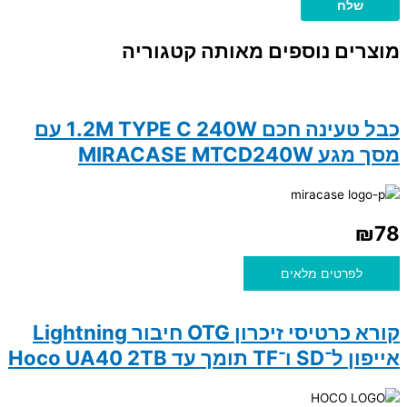
מוצרים נוספים מאותה קטגוריה
כבל טעינה חכם 1.2M TYPE C 240W עם
מסך מגע MIRACASE MTCD240W
₪
78
לפרטים מלאים
קורא כרטיסי זיכרון OTG חיבור Lightning
אייפון ל־SD ו־TF תומך עד Hoco UA40 2TB