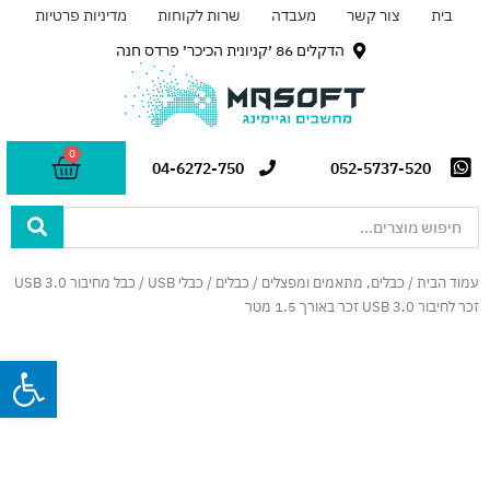
ילוג
בית
צור קשר
מעבדה
שרות לקוחות
מדיניות פרטיות
תוכן
הדקלים 86 ׳קניונית הכיכר׳ פרדס חנה
0
עגלת
04-6272-750
052-5737-520
קניות
Search
...
עמוד הבית
/
כבלים, מתאמים ומפצלים
/
כבלים
/
כבלי USB
/ כבל מחיבור USB 3.0
זכר לחיבור USB 3.0 זכר באורך 1.5 מטר
פתח