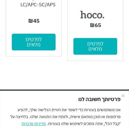
LC/APC-SC/APS
₪
45
₪
65
לפרטים
לפרטים
מלאים
מלאים
פרטיותך חשובה לנו
© כל הזכויות שמורות לMASOFT מחשבים וגיימינג
תקנון האתר ותנאי שימוש
אנו משתמשים בעוגיות כדי לשפר את חוויית הגלישה שלך, להציע
מדיניות פרטיות
פרסומות או תוכן מותאם אישית, ולנתח את התנועה שלנו. בלחיצה על
'קבל הכל', אתה מסכים לשימוש שלנו בעוגיות.
מדיניות פרטיות
הצהרת נגישות