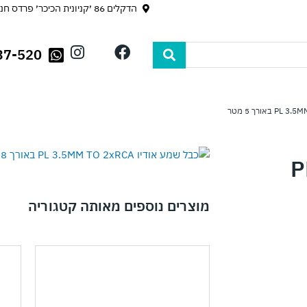
הדקלים 86 ׳קניונית הכיכר׳ פרדס חנה
I
F
37-520
n
a
s
c
t
e
a
b
g
o
r
o
a
k
PL 
m
מוצרים נוספים מאותה קטגוריה