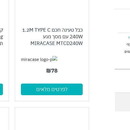
כבל טעינה חכם 1.2M TYPE C
240W עם מסך מגע
MIRACASE MTCD240W
תומך
לי
מים
₪
78
לפרטים מלאים