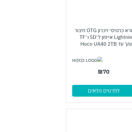
קורא כרטיסי זיכרון OTG חיבור
Lightning אייפון ל־SD ו־TF
 עד Hoco UA40 2TB
₪
70
לפרטים מלאים