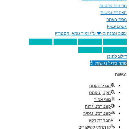
מדיניות פרטיות
הצהרת נגישות
מפת האתר
Facebook
עוצב ונבנה ב-♥︎ ע"י זמיר גומא, הסטודיו
דילוג לתוכן
פתח סרגל נגישות
נגישות
הגדל טקסט
הקטן טקסט
גווני אפור
קונטרסט גבוה
קונטרסט נגטיב
הבהרת רקע
קו תחתי לקישורים