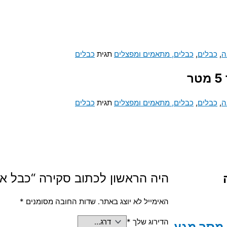
ה
,
כבלים
,
כבלים, מתאמים ומפצלים
תגית
כבלים
ה
,
כבלים
,
כבלים, מתאמים ומפצלים
תגית
כבלים
היה הראשון לכתוב סקירה “כבל אודיו וידאו xRCA TO 3xRCA
האימייל לא יוצג באתר.
שדות החובה מסומנים
*
הדירוג שלך
*
כם 1.2M TYPE C 240W עם מסך מגע