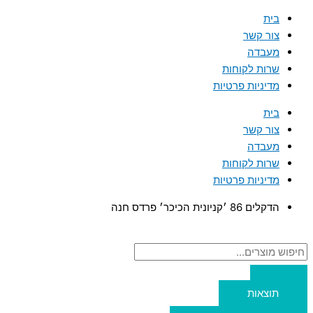
דילוג
כמות
Search
Search
בית
...
...
של
לתוכן
צור קשר
כבל
מעבדה
אודיו
שרות לקוחות
וידאו
מדיניות פרטיות
3xRCA
TO
בית
3xRCA
צור קשר
באורך
מעבדה
5
שרות לקוחות
מטר
מדיניות פרטיות
הדקלים 86 ׳קניונית הכיכר׳ פרדס חנה
תוצאות