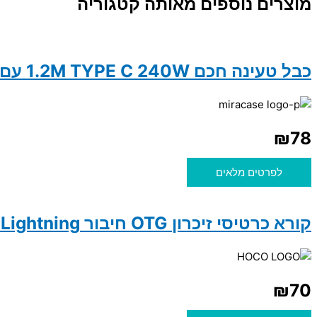
מוצרים נוספים מאותה קטגוריה
כבל טעינה חכם 1.2M TYPE C 240W עם מסך מגע MIRACASE MTCD240W
₪
78
לפרטים מלאים
קורא כרטיסי זיכרון OTG חיבור Lightning אייפון ל־SD ו־TF תומך עד Hoco UA40 2TB
₪
70