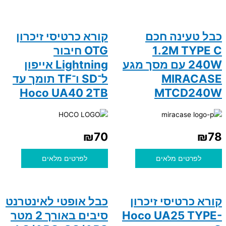
כבל טעינה חכם
קורא כרטיסי זיכרון
1.2M TYPE C
OTG חיבור
240W עם מסך מגע
Lightning אייפון
MIRACASE
ל־SD ו־TF תומך עד
Hoco UA40 2TB
MTCD240W
₪
70
₪
78
לפרטים מלאים
לפרטים מלאים
קורא כרטיסי זיכרון
כבל אופטי לאינטרנט
Hoco UA25 TYPE-
סיבים באורך 2 מטר