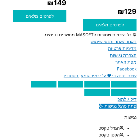
₪
149
₪
129
לפרטים מלאים
לפרטים מלאים
© כל הזכויות שמורות לMASOFT מחשבים וגיימינג
תקנון האתר ותנאי שימוש
מדיניות פרטיות
הצהרת נגישות
מפת האתר
Facebook
עוצב ונבנה ב-♥︎ ע"י זמיר גומא, הסטודיו
דילוג לתוכן
פתח סרגל נגישות
נגישות
הגדל טקסט
הקטן טקסט