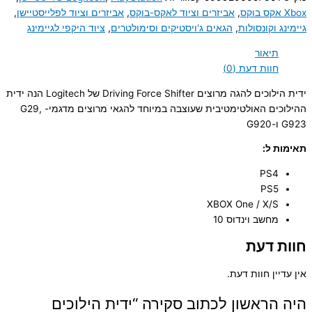
Xbox אקס בוקס
,
אביזרים וציוד לאקס-בוקס
,
אביזרים וציוד לפלייסטיישן
,
גיימינג וקונסולות
,
הגאים ג'ויסטיקים וסימולטרים
,
ציוד היקפי לגיימינג
תיאור
חוות דעת (0)
ידית הילוכים להגה מרוצים Driving Force Shifter של Logitech הנה ידית
ההילוכים האולטימטיבית שעוצבה במיוחד להגאי מרוצים מדגמי- G29,
G923 ו-G920
תאימות ל:
PS4
PS5
XBOX One / X/S
מחשב וינדוס 10
חוות דעת
אין עדיין חוות דעת.
היה הראשון לכתוב סקירה “ידית הילוכים