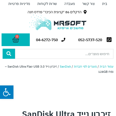
ילוג
בית
צור קשר
מעבדה
שרות לקוחות
מדיניות פרטיות
תוכן
הדקלים 86 ׳קניונית הכיכר׳ פרדס חנה
0
עגלת
04-6272-750
052-5737-520
קניות
Search
...
עמוד הבית
/
מוצרים לפי חברות
/
SanDisk
/ זיכרון נייד SanDisk Ultra Flair USB 3.0 –
נפח 128GB
פתח
זיכרון נייד SanDisk Ultra