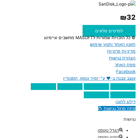
₪
32
לפרטים מלאים
© כל הזכויות שמורות לMASOFT מחשבים וגיימינג
תקנון האתר ותנאי שימוש
מדיניות פרטיות
הצהרת נגישות
מפת האתר
Facebook
עוצב ונבנה ב-♥︎ ע"י זמיר גומא, הסטודיו
דילוג לתוכן
פתח סרגל נגישות
נגישות
הגדל טקסט
הקטן טקסט