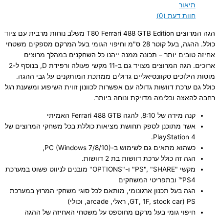
תיאור
חוות דעת (0)
הגה המרוצים T80 Ferrari 488 GTB Edition משלב נוחות מרבית עם ציוד
כולל. ההגה, בעל קוטר 28 ס"מ וחיפוי הגומי בעל המרקם מספקים משטחי
אחיזה טובים יותר – תכונה ממנה ייהנו כל השחקנים במהלך מרוצים
ארוכים. הגה המרוצים מצויד גם ב-11 מקשי פעולה ורפידת D, בנוסף ל-2
מוטות הילוכים סקוונסיאליים גדולים ממתכת המותקנים על גבי ההגה.
כולל גם ערכת דוושות גדולה עם אפשרות לכוונון זווית השיפוע ומשענת רגל
רחבה להאצה ובלימה מדויקת ונוחה ביותר.
קנה מידה של 8:10, להגה Ferrari 488 GTB האמיתי
אשר מתוכנן לספק תחושת מציאות כוללת בכל משחקי המרוצים של
PlayStation 4.
כשהוא מתאים גם לשימוש ב-PC (Windows 7/8/10),
הגה זה כולל ערכת דוושות בת 2 דוושות.
מקשי "PS", "SHARE" ו-"OPTIONS" מובנים לניווט פשוט במערכת
PS4™ ובתפריטי המשחקים
הגה בעל תכנון ארגונומי, מותאם לכל סוגי משחקי המרוץ במערכת
PS (GT, 1F, stock car, ראלי, arcade, וכולי)
חיפוי גומי בעל מרקם מחוספס על משטחי האחיזה של ההגה