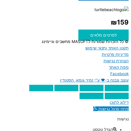
₪
159
לפרטים מלאים
© כל הזכויות שמורות לMASOFT מחשבים וגיימינג
תקנון האתר ותנאי שימוש
מדיניות פרטיות
הצהרת נגישות
מפת האתר
Facebook
עוצב ונבנה ב-♥︎ ע"י זמיר גומא, הסטודיו
דילוג לתוכן
פתח סרגל נגישות
נגישות
הגדל טקסט