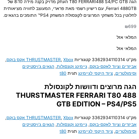
הגה T80 FERRARI488 S4/PC GTB העתק מדויק בקנה מידה 8:10 של
Ferrari 488GTB, עם רישיון רשמי מאת פרארי, המעוצב לחוויה מציאותית
לחלוטין בכל משחקי המרוצים לקונסולת המשחק PS4™ התומכים בהגאים.
₪
699
המלאי אזל
המלאי אזל
מק"ט
3362934110314
קטגוריות
Xbox אקס בוקס
,
THRUSTMASTER
,
אביזרים וציוד לאקס-בוקס
,
גיימינג וקונסולות
,
הגאים ג'ויסטיקים
וסימולטרים
,
ציוד היקפי לגיימינג
תגית
t80
הגה מרוצים ודוושות לקונסולת
THURSTMASTER FERRARI T80 488
GTB EDITION – PS4/PS5
מק"ט
3362934110314
קטגוריות
Xbox אקס בוקס
,
THRUSTMASTER
,
אביזרים וציוד לאקס-בוקס
,
גיימינג וקונסולות
,
הגאים ג'ויסטיקים
וסימולטרים
,
ציוד היקפי לגיימינג
תגית
t80