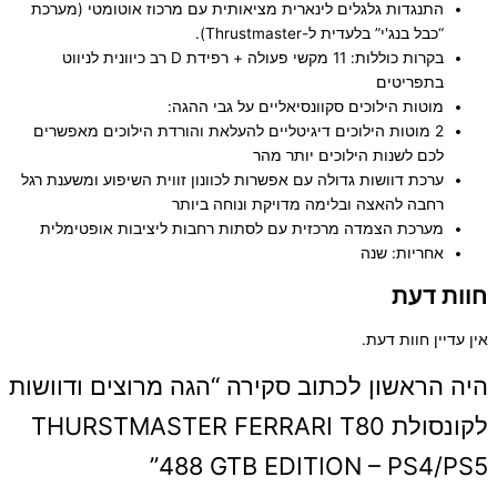
התנגדות גלגלים לינארית מציאותית עם מרכוז אוטומטי (מערכת
“כבל בנג'י” בלעדית ל-Thrustmaster).
בקרות כוללות: 11 מקשי פעולה + רפידת D רב כיוונית לניווט
בתפריטים
מוטות הילוכים סקוונסיאליים על גבי ההגה:
2 מוטות הילוכים דיגיטליים להעלאת והורדת הילוכים מאפשרים
לכם לשנות הילוכים יותר מהר
ערכת דוושות גדולה עם אפשרות לכוונון זווית השיפוע ומשענת רגל
רחבה להאצה ובלימה מדויקת ונוחה ביותר
מערכת הצמדה מרכזית עם לסתות רחבות ליציבות אופטימלית
אחריות: שנה
חוות דעת
אין עדיין חוות דעת.
היה הראשון לכתוב סקירה “הגה מרוצים ודוושות
לקונסולת THURSTMASTER FERRARI T80
488 GTB EDITION – PS4/PS5”