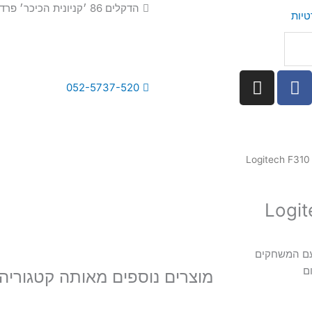
הדקלים 86 ׳קניונית הכיכר׳ פרדס חנה
טיות
I
052-5737-520
n
s
t
a
g
r
a
m
הגדרה ולשימוש עם המשחקים
ם
מוצרים נוספים מאותה קטגוריה