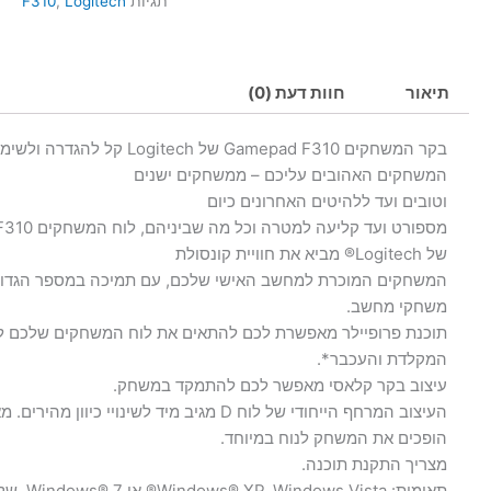
תגיות
Logitech
,
F310
תיאור
חוות דעת (0)
בקר המשחקים Gamepad F310 של Logitech קל להג
המשחקים האהובים עליכם – ממשחקים ישנים
וטובים ועד ללהיטים האחרונים כיום
מספורט ועד קליעה ל
של Logitech® מביא את חוויית קונסולת
המשחקים המוכרת למחשב האישי שלכם, עם תמיכה במספר הגדול
משחקי מחשב.
תוכנת פרופיילר מאפשרת לכם להתאים את לוח המשחקים שלכם 
המקלדת והעכבר*.
עיצוב בקר קלאסי מאפשר לכם להתמקד במשחק.
העיצוב המרחף הייחודי של לוח D מגיב מיד לשינויי כיוון מהי
הופכים את המשחק לנוח במיוחד.
מצריך התקנת תוכנה.
תאימות: Windows® XP, Windows Vista® או Windows® 7, שקע USB