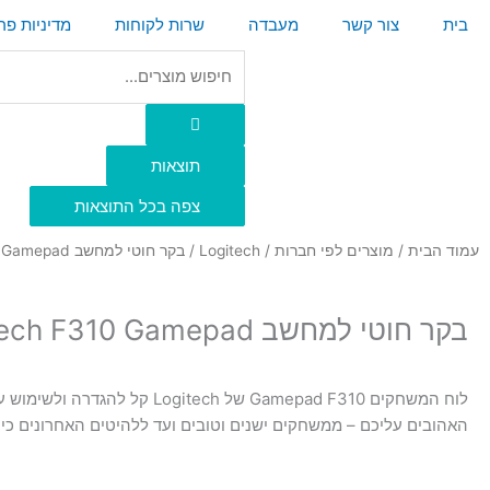
ילוג
בית
צור קשר
מעבדה
שרות לקוחות
מדיניות פר
תוכן
Search
...
F
a
תוצאות
c
e
צפה בכל התוצאות
b
עמוד הבית
/
מוצרים לפי חברות
/
Logitech
/ בקר חוטי למחשב Logitech F310 Gamepad
o
o
k
בקר חוטי למחשב Logitech F310 Gamepad
לוח המשחקים Gamepad F310 של Logitech קל ל
האהובים עליכם – ממשחקים ישנים וטובים ועד ללהיטים האחרונים כיו