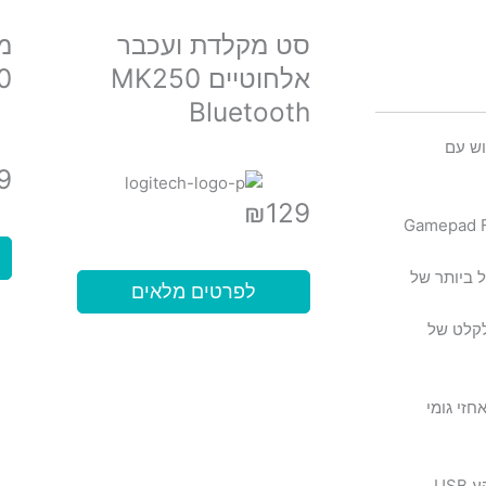
סט מקלדת ועכבר
מ
אלחוטיים MK250
0
Bluetooth
דרה ולשימוש עם
9
₪
129
מטרה וכל מה שביניהם, לוח המשחקים Gamepad F310
 ביותר של
לפרטים מלאים
לקלט של
רים. מאחזי גומי