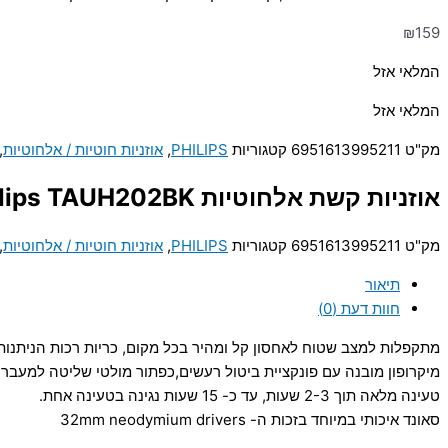
₪
159
המלאי אזל
המלאי אזל
מק"ט
6951613995211
קטגוריות
PHILIPS
,
אוזניות חוטיות / אלחוטיות
,
אוזניות קשת אלחוטיות Philips TAUH202BK – שחור
מק"ט
6951613995211
קטגוריות
PHILIPS
,
אוזניות חוטיות / אלחוטיות
,
תיאור
חוות דעת (0)
מתקפלות למצב שטוח לאחסון קל ומהיר בכל מקום, כריות רכות הניתנות 
מיקרופון מובנה עם פונקציית ביטול רעשים,כפתור מולטי שליטה למעבר מ
טעינה מלאה תוך 2-3 שעות, עד כ- 15 שעות נגינה בטעינה אחת.
סאונד איכותי במיוחד בזכות ה- 32mm neodymium drivers