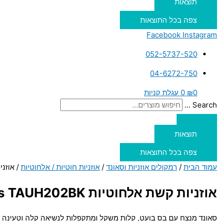
תוצאות
צפה בכל התוצאות
Facebook
Instagram
052-5737-520
04-6272-750
0
₪
0
עגלת קניות
Search ...
תוצאות
צפה בכל התוצאות
עמוד הבית
/
רמקולים אוזניות וסאונד
/
אוזניות חוטיות / אלחוטיות
/ אוזניות קשת
אוזניות קשת אלחוטיות Philips TAUH202BK – שחור
סאונד מנצח עם בס בועט, קלות משקל ומתקפלות לנשיאה קלה וטעינה 