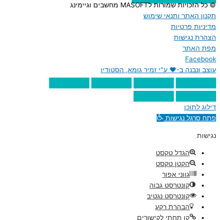
© כל הזכויות שמורות לMASOFT מחשבים וגיימינג
תקנון האתר ותנאי שימוש
מדיניות פרטיות
הצהרת נגישות
מפת האתר
Facebook
עוצב ונבנה ב-♥︎ ע"י זמיר גומא, הסטודיו
דילוג לתוכן
פתח סרגל נגישות
נגישות
הגדל טקסט
הקטן טקסט
גווני אפור
קונטרסט גבוה
קונטרסט נגטיב
הבהרת רקע
קו תחתי לקישורים