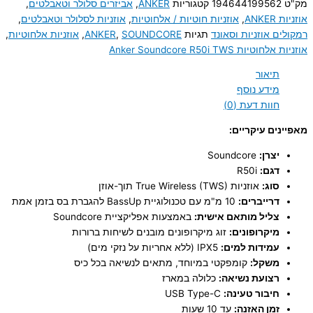
מק"ט
194644199562
קטגוריות
ANKER
,
אביזרים סלולר וטאבלטים
,
אוזניות ANKER
,
אוזניות חוטיות / אלחוטיות
,
אוזניות לסלולר וטאבלטים
,
רמקולים אוזניות וסאונד
תגיות
SOUNDCORE
,
ANKER
,
אוזניות אלחוטיות
,
אוזניות אלחוטיות Anker Soundcore R50i TWS
תיאור
מידע נוסף
חוות דעת (0)
מאפיינים עיקריים:
יצרן:
Soundcore
דגם:
R50i
סוג:
אוזניות True Wireless (TWS) תוך-אוזן
דרייברים:
10 מ"מ עם טכנולוגיית BassUp להגברת בס בזמן אמת
צליל מותאם אישית:
באמצעות אפליקציית Soundcore
מיקרופונים:
זוג מיקרופונים מובנים לשיחות ברורות
עמידות למים:
IPX5 (ללא אחריות על נזקי מים)
משקל:
קומפקטי במיוחד, מתאים לנשיאה בכל כיס
רצועת נשיאה:
כלולה במארז
חיבור טעינה:
USB Type-C
זמן האזנה:
עד 10 שעות