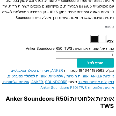
אוזניות Soundcore True Wireless – סאונד עוצמתי ובס עמוק בכל רגע.
עם טכנולוגיית BassUp הבלעדית, 2 מיקרופונים מובנים לשיחות חדות, עד
10 שעות האזנה ועמידות למים בתקן IPX5 – הן הבחירה המושלמת לשגרה
דינמית ואיכות שמע מותאמת אישית דרך אפליקציית Soundcore.
₪
199
צבע
כמות של אוזניות אלחוטיות Anker Soundcore R50i TWS
הוסף לסל
מק"ט
194644199562
קטגוריות
ANKER
,
אביזרים סלולר וטאבלטים
,
אוזניות ANKER
,
אוזניות חוטיות / אלחוטיות
,
אוזניות לסלולר וטאבלטים
,
רמקולים אוזניות וסאונד
תגיות
SOUNDCORE
,
ANKER
,
אוזניות אלחוטיות
,
אוזניות אלחוטיות Anker Soundcore R50i TWS
אוזניות אלחוטיות Anker Soundcore R50i
TWS