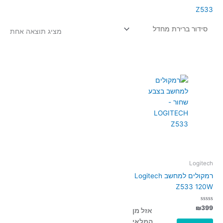
Z533
מציג תוצאה אחת
Logitech
רמקולים למחשב Logitech
Z533 120W
דורג
₪
399
אזל מן
0
מתוך
המלאי