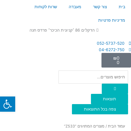
ילוג
בית
צור קשר
מעבדה
שרות לקוחות
תוכן
מדיניות פרטיות
הדקלים 86 ׳קניונית הכיכר׳ פרדס חנה
052-5737-520
04-6272-750
עגלת
₪
0
קניות
0
Search
...
פתח
תוצאות
צפה בכל התוצאות
עמוד הבית
/ מוצרים המתויגים “Z533”