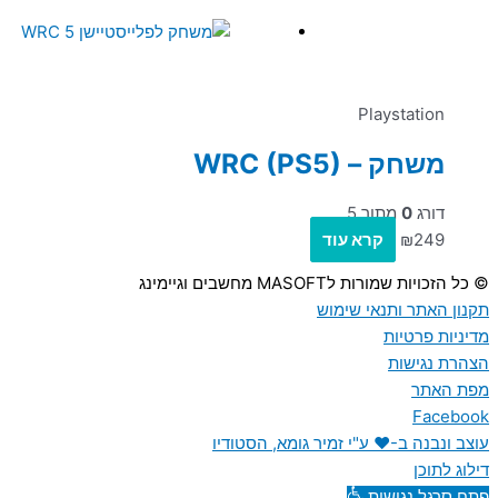
Playstation
משחק – WRC (PS5)
דורג
0
מתוך 5
249
₪
קרא עוד
© כל הזכויות שמורות לMASOFT מחשבים וגיימינג
תקנון האתר ותנאי שימוש
מדיניות פרטיות
הצהרת נגישות
מפת האתר
Facebook
עוצב ונבנה ב-♥︎ ע"י זמיר גומא, הסטודיו
דילוג לתוכן
פתח סרגל נגישות