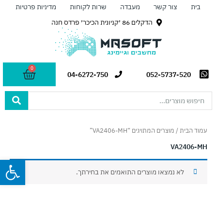
ילוג
בית
צור קשר
מעבדה
שרות לקוחות
מדיניות פרטיות
תוכן
הדקלים 86 ׳קניונית הכיכר׳ פרדס חנה
0
עגלת
04-6272-750
052-5737-520
קניות
Search
...
עמוד הבית
/ מוצרים המתויגים “VA2406-MH”
VA2406-MH
פתח
לא נמצאו מוצרים התואמים את בחירתך.