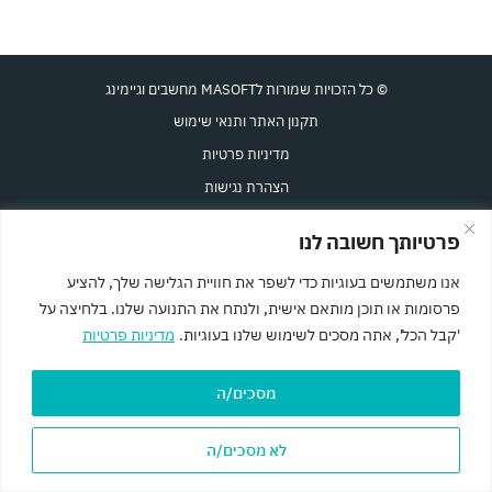
© כל הזכויות שמורות לMASOFT מחשבים וגיימינג
תקנון האתר ותנאי שימוש
מדיניות פרטיות
הצהרת נגישות
מפת האתר
פרטיותך חשובה לנו
F
a
אנו משתמשים בעוגיות כדי לשפר את חוויית הגלישה שלך, להציע
c
e
עוצב ונבנה ב-♥︎ ע"י זמיר גומא, הסטודיו
פרסומות או תוכן מותאם אישית, ולנתח את התנועה שלנו. בלחיצה על
b
'קבל הכל', אתה מסכים לשימוש שלנו בעוגיות.
מדיניות פרטיות
o
o
k
מסכים/ה
לא מסכים/ה