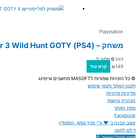
Playstation
משחק – (PS4) The Witcher 3 Wild Hunt GOTY
דורג
0
מתוך 5
149
₪
קרא עוד
© כל הזכויות שמורות לMASOFT מחשבים וגיימינג
תקנון האתר ותנאי שימוש
מדיניות פרטיות
הצהרת נגישות
מפת האתר
Facebook
עוצב ונבנה ב-♥︎ ע"י זמיר גומא, הסטודיו
דילוג לתוכן
פתח סרגל נגישות