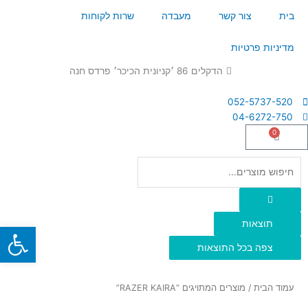
ילוג
בית
צור קשר
מעבדה
שרות לקוחות
תוכן
מדיניות פרטיות
הדקלים 86 ׳קניונית הכיכר׳ פרדס חנה
052-5737-520
04-6272-750
0
עגלת
קניות
Search
...
תוצאות
פתח
צפה בכל התוצאות
עמוד הבית
/ מוצרים המתויגים “RAZER KAIRA”