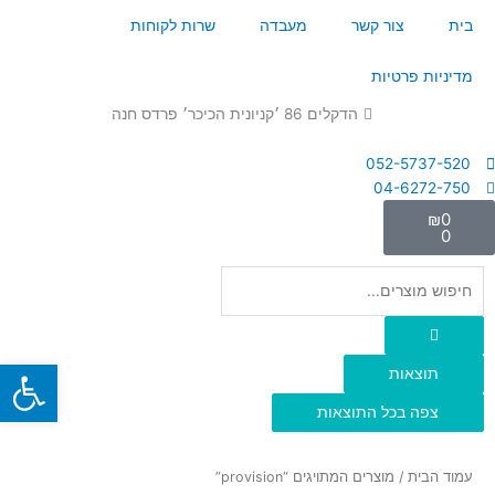
ילוג
בית
צור קשר
מעבדה
שרות לקוחות
תוכן
מדיניות פרטיות
הדקלים 86 ׳קניונית הכיכר׳ פרדס חנה
052-5737-520
04-6272-750
עגלת
₪
0
קניות
0
Search
...
פתח
תוצאות
צפה בכל התוצאות
עמוד הבית
/ מוצרים המתויגים “provision”