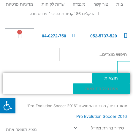
ילוג
בית
צור קשר
מעבדה
שרות לקוחות
מדיניות פרטיות
תוכן
הדקלים 86 ׳קניונית הכיכר׳ פרדס חנה
0
עגלת
04-6272-750
052-5737-520
קניות
Search
...
תוצאות
צפה בכל התוצאות
פתח
עמוד הבית
/ מוצרים המתויגים “Pro Evolution Soccer 2016”
Pro Evolution Soccer 2016
מציג תוצאה אחת