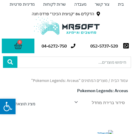
ילוג
בית
צור קשר
מעבדה
שרות לקוחות
מדיניות פרטיות
תוכן
הדקלים 86 ׳קניונית הכיכר׳ פרדס חנה
0
עגלת
04-6272-750
052-5737-520
קניות
Search
...
עמוד הבית
/ מוצרים המתויגים “Pokemon Legends: Arceus”
Pokemon Legends: Arceus
פתח
מציג תוצאה אחת