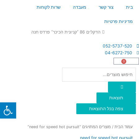
ילוג
בית
צור קשר
מעבדה
שרות לקוחות
תוכן
מדיניות פרטיות
הדקלים 86 ׳קניונית הכיכר׳ פרדס חנה
052-5737-520
04-6272-750
0
עגלת
קניות
Search
...
תוצאות
פתח
צפה בכל התוצאות
עמוד הבית
/ מוצרים המתויגים “need for speed hot pursuit”
need for speed hot pursuit