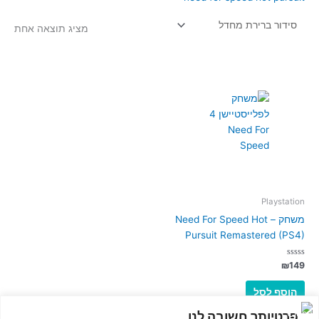
מציג תוצאה אחת
Playstation
משחק – Need For Speed Hot
Pursuit Remastered (PS4)
דורג
₪
149
0
מתוך
5
הוסף לסל
פרטיותך חשובה לנו